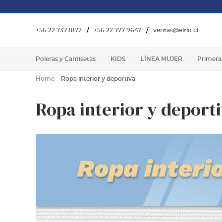
+56 22 737 8172
/
+56 22 777 9647
/
ventas@eltio.cl
Poleras y Camisetas
KIDS
LÍNEA MUJER
Primera
Home
Ropa interior y deportiva
Ropa interior y deport