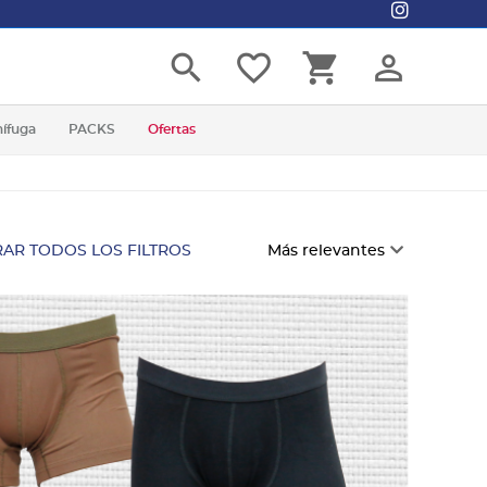
search
favorite_border
shopping_cart
person_outline
nífuga
PACKS
Ofertas
AR TODOS LOS FILTROS
Más relevantes