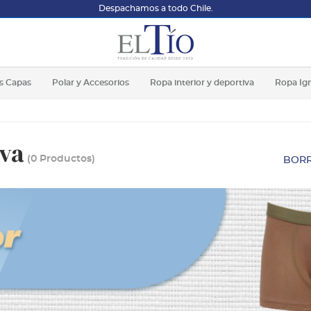
Despachamos a todo Chile.
s Capas
Polar y Accesorios
Ropa interior y deportiva
Ropa Ig
iva
(0 Productos)
BORR