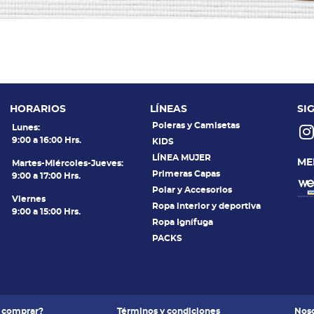
HORARIOS
LÍNEAS
SI
Poleras y Camisetas
Lunes:
9:00 a 16:00 Hrs.
KIDS
LÍNEA MUJER
ME
Martes-Miércoles-Jueves:
Primeras Capas
9:00 a 17:00 Hrs.
Polar y Accesorios
Viernes
Ropa interior y deportiva
9:00 a 15:00 Hrs.
Ropa Ignífuga
PACKS
 comprar?
Términos y condiciones
Noso