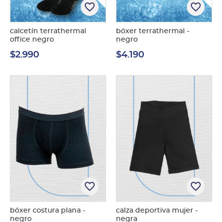
favorite_border
favorite_border
calcetín terrathermal
bóxer terrathermal -
office negro
negro
$2.990
$4.190
favorite_border
favorite_border
bóxer costura plana -
calza deportiva mujer -
negro
negra