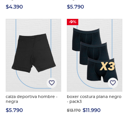
$4.390
$5.790
-9%
favorite_border
favorite_border
calza deportiva hombre -
boxer costura plana negro
negra
- pack3
$5.790
$11.990
$13.170