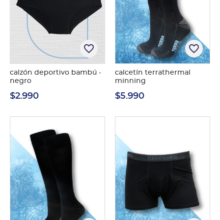
favorite_border
favorite_border
calzón deportivo bambú -
calcetín terrathermal
negro
minning
$2.990
$5.990