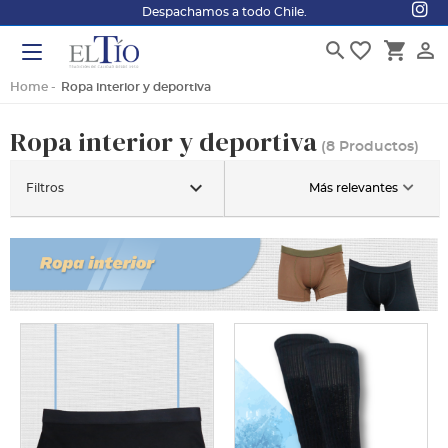
Despachamos a todo Chile.
search
favorite_border
shopping_cart
person_outline
Home
Ropa interior y deportiva
Ropa interior y deportiva
(8 Productos)
keyboard_arrow_down
Filtros
Más relevantes