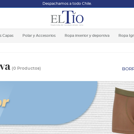
Despachamos a todo Chile.
s Capas
Polar y Accesorios
Ropa interior y deportiva
Ropa Ig
iva
(0 Productos)
BORR