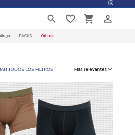
search
favorite_border
shopping_cart
person_outline
nífuga
PACKS
Ofertas
AR TODOS LOS FILTROS
Más relevantes