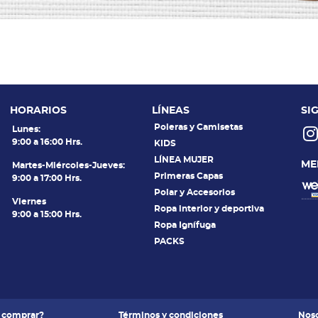
HORARIOS
LÍNEAS
SI
Poleras y Camisetas
Lunes:
9:00 a 16:00 Hrs.
KIDS
LÍNEA MUJER
ME
Martes-Miércoles-Jueves:
Primeras Capas
9:00 a 17:00 Hrs.
Polar y Accesorios
Viernes
Ropa interior y deportiva
9:00 a 15:00 Hrs.
Ropa Ignífuga
PACKS
 comprar?
Términos y condiciones
Noso