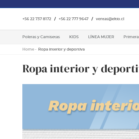
+56 22 737 8172
/
+56 22 777 9647
/
ventas@eltio.cl
Poleras y Camisetas
KIDS
LÍNEA MUJER
Primera
Home
Ropa interior y deportiva
Ropa interior y deport