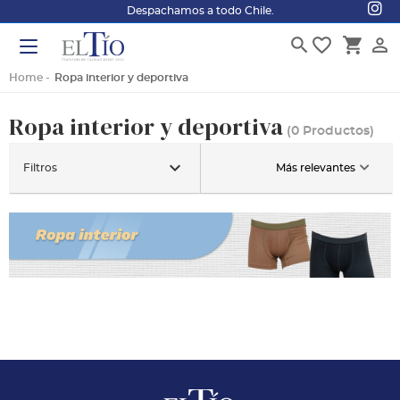
Despachamos a todo Chile.
search
favorite_border
shopping_cart
person_outline
Home
Ropa interior y deportiva
Ropa interior y deportiva
(0 Productos)
keyboard_arrow_down
Filtros
Más relevantes