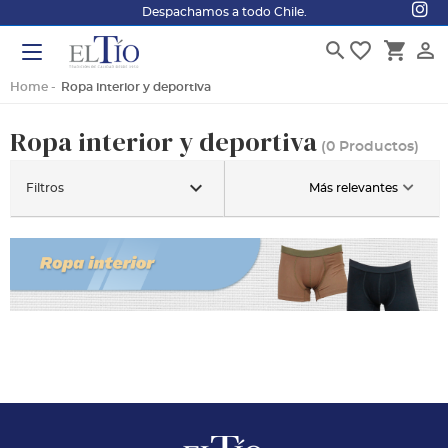
Despachamos a todo Chile.
search
favorite_border
shopping_cart
person_outline
Home
Ropa interior y deportiva
Ropa interior y deportiva
(0 Productos)
keyboard_arrow_down
Filtros
Más relevantes