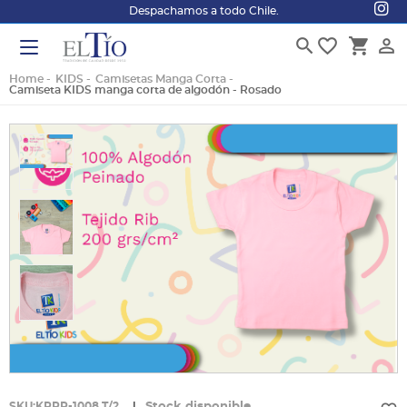
Despachamos a todo Chile.
search
favorite_border
shopping_cart
person_outline
Home
KIDS
Camisetas Manga Corta
Camiseta KIDS manga corta de algodón - Rosado
SKU:KPRR-1008 T/2
|
Stock disponible