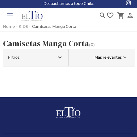
Despachamos a todo Chile.
search
favorite_border
shopping_cart
person_outline
Home
KIDS
Camisetas Manga Corta
Camisetas Manga Corta
(0)
keyboard_arrow_down
Filtros
Más relevantes