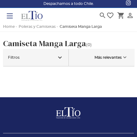
Despachamos a todo Chile.
search
favorite_border
shopping_cart
person_outline
Home
Poleras y Camisetas
Camiseta Manga Larga
Camiseta Manga Larga
(0)
keyboard_arrow_down
Filtros
Más relevantes