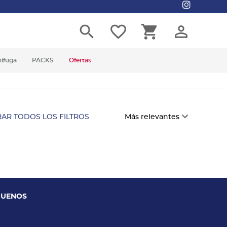
search
favorite_border
shopping_cart
person_outline
nífuga
PACKS
Ofertas
AR TODOS LOS FILTROS
Más relevantes
GUENOS