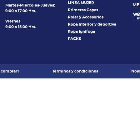
LÍNEA MUJER
ME
Martes-Miércoles-Jueves:
Primeras Capas
9:00 a 17:00 Hrs.
Polar y Accesorios
Viernes
Ropa interior y deportiva
9:00 a 15:00 Hrs.
Ropa Ignífuga
PACKS
 comprar?
Términos y condiciones
Noso