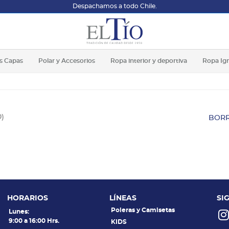
Despachamos a todo Chile.
s Capas
Polar y Accesorios
Ropa interior y deportiva
Ropa Ig
0)
BORR
HORARIOS
LÍNEAS
SI
Poleras y Camisetas
Lunes:
9:00 a 16:00 Hrs.
KIDS