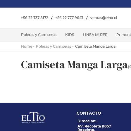
+56 22 737 8172
/
+56 22 777 9647
/
ventas@eltio.cl
Poleras y Camisetas
KIDS
LÍNEA MUJER
Primera
Home
Poleras y Camisetas
Camiseta Manga Larga
Camiseta Manga Larga
(
CONTACTO
Dirección:
AV. Recoleta #857.
Recoleta.