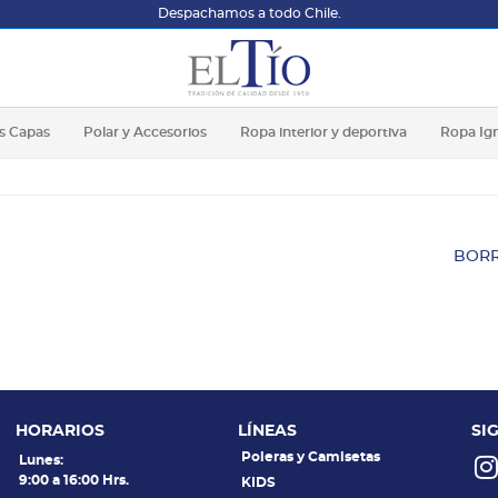
Despachamos a todo Chile.
s Capas
Polar y Accesorios
Ropa interior y deportiva
Ropa Ig
BORR
HORARIOS
LÍNEAS
SI
Poleras y Camisetas
Lunes:
9:00 a 16:00 Hrs.
KIDS