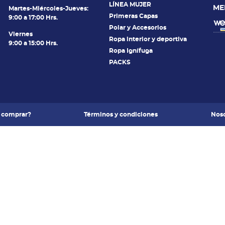
LÍNEA MUJER
ME
Martes-Miércoles-Jueves:
Primeras Capas
9:00 a 17:00 Hrs.
Polar y Accesorios
Viernes
Ropa interior y deportiva
9:00 a 15:00 Hrs.
Ropa Ignífuga
PACKS
 comprar?
Términos y condiciones
Noso