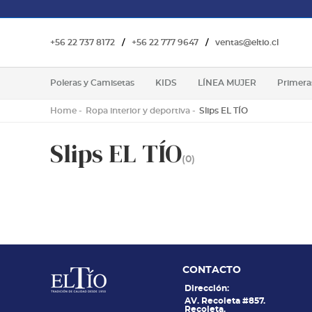
+56 22 737 8172
/
+56 22 777 9647
/
ventas@eltio.cl
Poleras y Camisetas
KIDS
LÍNEA MUJER
Primera
Home
Ropa interior y deportiva
Slips EL TÍO
Slips EL TÍO
(0)
CONTACTO
Dirección:
AV. Recoleta #857.
Recoleta.