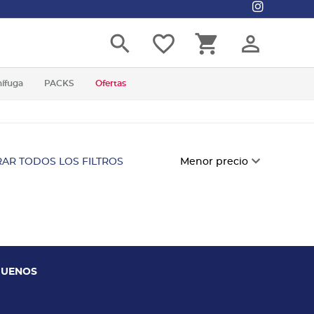
search
favorite_border
shopping_cart
person_outline
nífuga
PACKS
Ofertas
AR TODOS LOS FILTROS
Menor precio
GUENOS