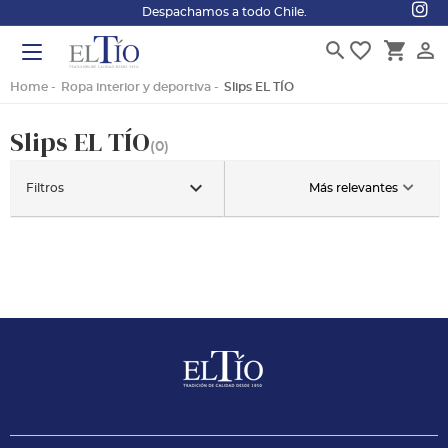
Despachamos a todo Chile.
search
favorite_border
shopping_cart
person_outline
Home
Ropa interior y deportiva
Slips EL TÍO
Slips EL TÍO
(0)
keyboard_arrow_down
Filtros
Más relevantes