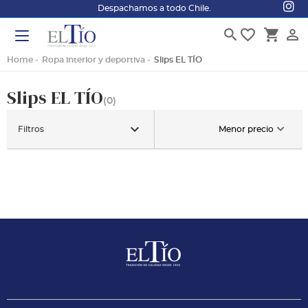
Despachamos a todo Chile.
search
favorite_border
shopping_cart
person_outline
Home
Ropa interior y deportiva
Slips EL TÍO
Slips EL TÍO
(0)
keyboard_arrow_down
Filtros
Menor precio