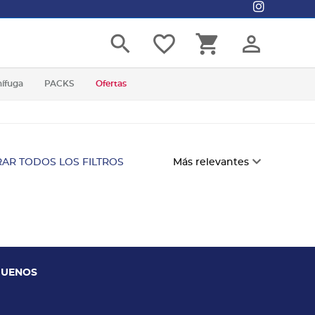
search
favorite_border
shopping_cart
person_outline
nífuga
PACKS
Ofertas
AR TODOS LOS FILTROS
Más relevantes
GUENOS