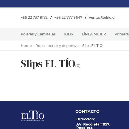
+56 22 737 8172
/
+56 22 777 9647
/
ventas@eltio.cl
Poleras y Camisetas
KIDS
LÍNEA MUJER
Primera
Home
Ropa interior y deportiva
Slips EL TÍO
Slips EL TÍO
(0)
CONTACTO
Dirección:
AV. Recoleta #857.
Recoleta.