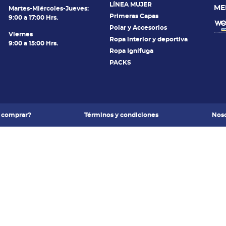
LÍNEA MUJER
ME
Martes-Miércoles-Jueves:
Primeras Capas
9:00 a 17:00 Hrs.
Polar y Accesorios
Viernes
Ropa interior y deportiva
9:00 a 15:00 Hrs.
Ropa Ignífuga
PACKS
 comprar?
Términos y condiciones
Noso