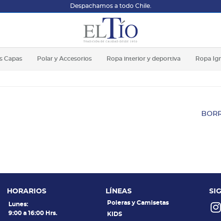
Despachamos a todo Chile.
s Capas
Polar y Accesorios
Ropa interior y deportiva
Ropa Ig
BORR
HORARIOS
LÍNEAS
SI
Poleras y Camisetas
Lunes:
9:00 a 16:00 Hrs.
KIDS