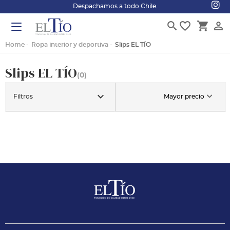
Despachamos a todo Chile.
search
favorite_border
shopping_cart
person_outline
Home
Ropa interior y deportiva
Slips EL TÍO
Slips EL TÍO
(0)
keyboard_arrow_down
Filtros
Mayor precio