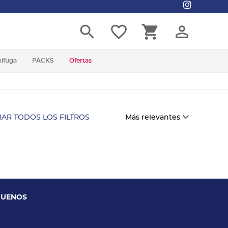
search
favorite_border
shopping_cart
person_outline
nífuga
PACKS
Ofertas
AR TODOS LOS FILTROS
Más relevantes
GUENOS