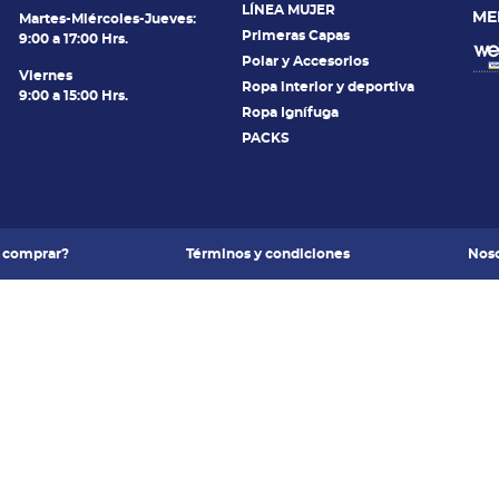
LÍNEA MUJER
ME
Martes-Miércoles-Jueves:
Primeras Capas
9:00 a 17:00 Hrs.
Polar y Accesorios
Viernes
Ropa interior y deportiva
9:00 a 15:00 Hrs.
Ropa Ignífuga
PACKS
 comprar?
Términos y condiciones
Noso