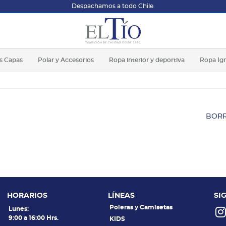
Despachamos a todo Chile.
s Capas
Polar y Accesorios
Ropa interior y deportiva
Ropa Ig
BORR
HORARIOS
LÍNEAS
SI
Poleras y Camisetas
Lunes:
9:00 a 16:00 Hrs.
KIDS