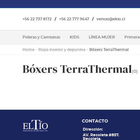
+56 22 737 8172
/
+56 22 777 9647
/
ventas@eltio.cl
Poleras y Camisetas
KIDS
LÍNEA MUJER
Primera
Home
Ropa interior y deportiva
Bóxers TerraThermal
Bóxers TerraThermal
(0)
CONTACTO
Dirección:
AV. Recoleta #857.
Recoleta.