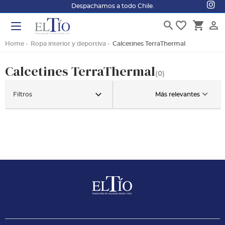
Despachamos a todo Chile.
search
favorite_border
shopping_cart
person_outline
Home
Ropa interior y deportiva
Calcetines TerraThermal
Calcetines TerraThermal
(0)
keyboard_arrow_down
Filtros
Más relevantes