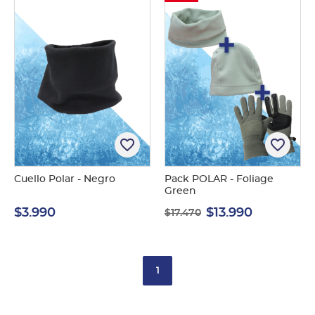
favorite_border
favorite_border
Cuello Polar - Negro
Pack POLAR - Foliage
Green
$3.990
$13.990
$17.470
1