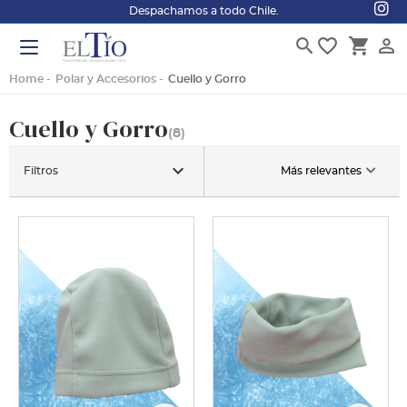
Despachamos a todo Chile.
search
favorite_border
shopping_cart
person_outline
Home
Polar y Accesorios
Cuello y Gorro
Cuello y Gorro
(8)
keyboard_arrow_down
Filtros
Más relevantes