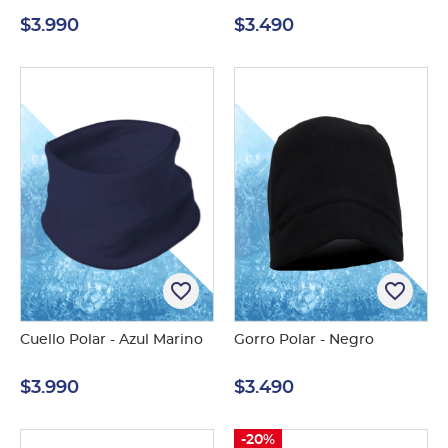
$3.990
$3.490
favorite_border
favorite_border
Cuello Polar - Azul Marino
Gorro Polar - Negro
$3.990
$3.490
-20%