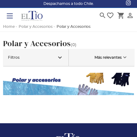
Despachamos a todo Chile.
search
favorite_border
shopping_cart
person_outline
Home
Polar y Accesorios
Polar y Accesorios
Polar y Accesorios
(0)
keyboard_arrow_down
Filtros
Más relevantes