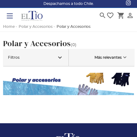
Despachamos a todo Chile.
search
favorite_border
shopping_cart
person_outline
Home
Polar y Accesorios
Polar y Accesorios
Polar y Accesorios
(0)
keyboard_arrow_down
Filtros
Más relevantes