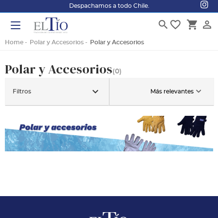
Despachamos a todo Chile.
search
favorite_border
shopping_cart
person_outline
Home
Polar y Accesorios
Polar y Accesorios
Polar y Accesorios
(0)
keyboard_arrow_down
Filtros
Más relevantes