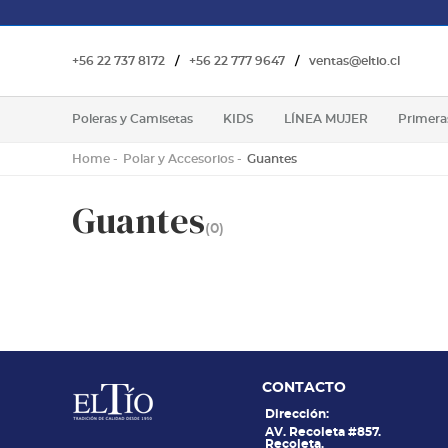
+56 22 737 8172
/
+56 22 777 9647
/
ventas@eltio.cl
Poleras y Camisetas
KIDS
LÍNEA MUJER
Primera
Home
Polar y Accesorios
Guantes
Guantes
(0)
CONTACTO
Dirección:
AV. Recoleta #857.
Recoleta.