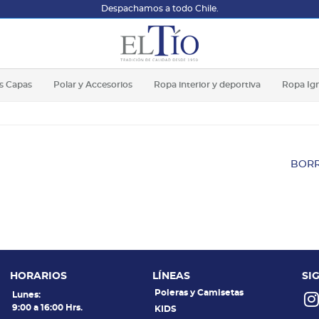
Despachamos a todo Chile.
s Capas
Polar y Accesorios
Ropa interior y deportiva
Ropa Ig
BORR
HORARIOS
LÍNEAS
SI
Poleras y Camisetas
Lunes:
9:00 a 16:00 Hrs.
KIDS