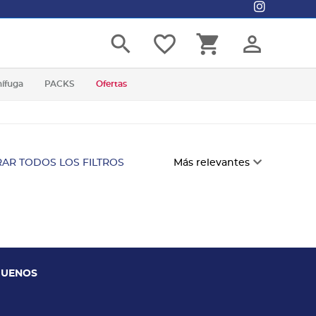
search
favorite_border
shopping_cart
person_outline
nífuga
PACKS
Ofertas
AR TODOS LOS FILTROS
Más relevantes
GUENOS