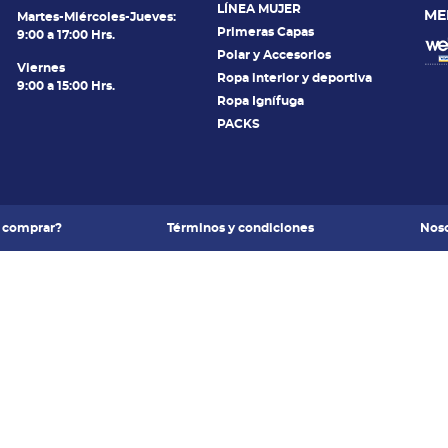
LÍNEA MUJER
ME
Martes-Miércoles-Jueves:
Primeras Capas
9:00 a 17:00 Hrs.
Polar y Accesorios
Viernes
Ropa interior y deportiva
9:00 a 15:00 Hrs.
Ropa Ignífuga
PACKS
 comprar?
Términos y condiciones
Noso