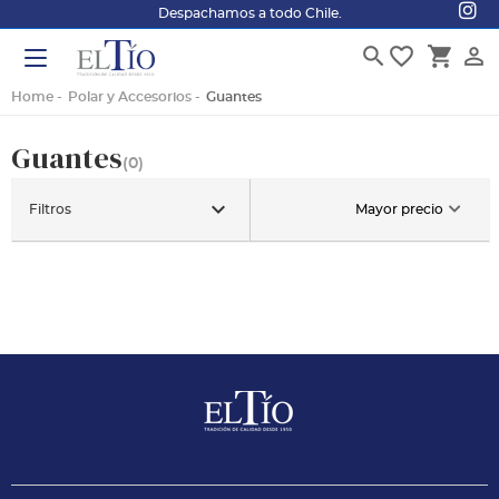
Despachamos a todo Chile.
search
favorite_border
shopping_cart
person_outline
Home
Polar y Accesorios
Guantes
Guantes
(0)
keyboard_arrow_down
Filtros
Mayor precio