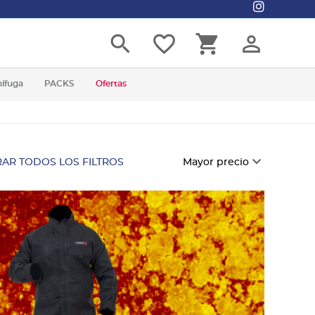
search
favorite_border
shopping_cart
person_outline
nífuga
PACKS
Ofertas
AR TODOS LOS FILTROS
Mayor precio