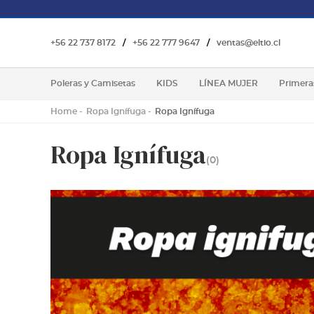
+56 22 737 8172
/
+56 22 777 9647
/
ventas@eltio.cl
Poleras y Camisetas
KIDS
LÍNEA MUJER
Primera
Home
Ropa Ignífuga
Ropa Ignífuga
Ropa Ignífuga
(0)