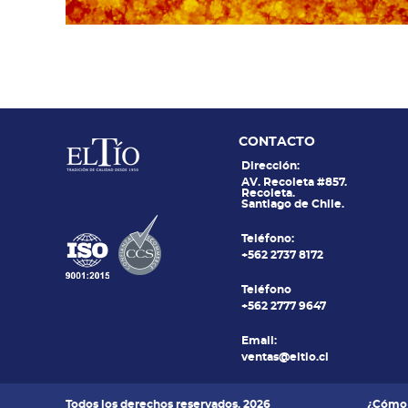
CONTACTO
Dirección:
AV. Recoleta #857.
Recoleta.
Santiago de Chile.
Teléfono:
+562 2737 8172
Teléfono
+562 2777 9647
Email:
ventas@eltio.cl
Todos los derechos reservados. 2026
¿Cómo