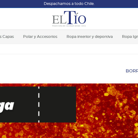
Despachamos a todo Chile.
s Capas
Polar y Accesorios
Ropa interior y deportiva
Ropa Ig
BORR