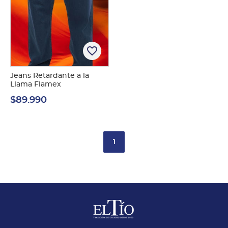
favorite_border
Jeans Retardante a la
Llama Flamex
$89.990
1